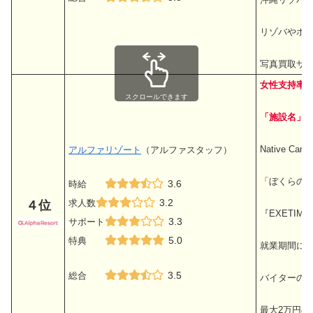
リゾバやホ
写真買取サー
女性支持率N
スクロールできます
「施設名」
Native 
アルファリゾート
（アルファスタッフ）
「ぼくらの
3.6
時給
3.2
求人数
４位
『EXETI
3.3
サポート
5.0
特典
就業期間に
3.5
総合
バイターの体
最大2万円の