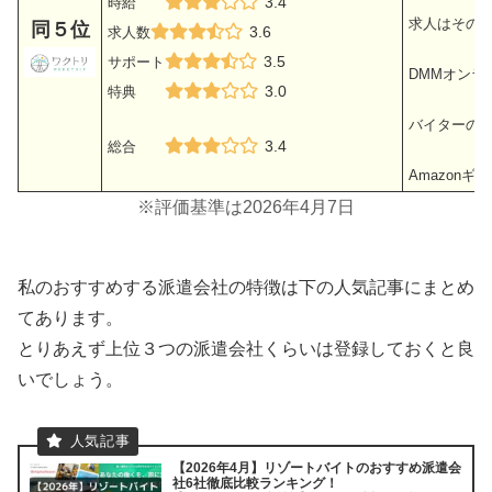
3.4
時給
求人はその
同５位
3.6
求人数
3.5
サポート
DMMオンラ
3.0
特典
バイターの体
3.4
総合
Amazon
※評価基準は2026年4月7日
私のおすすめする派遣会社の特徴は下の人気記事にまとめ
てあります。
とりあえず上位３つの派遣会社くらいは登録しておくと良
いでしょう。
【2026年4月】リゾートバイトのおすすめ派遣会
社6社徹底比較ランキング！