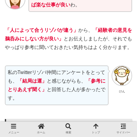
ば楽な仕事が良い
わ。
「人によって合うリゾバが違う」
から、
「経験者の意見を
鵜呑みにしない方が良い」
とお伝えしましたが、それでも
やっぱり参考に聞いておきたい気持ちはよく分かります。
私のTwitterリゾバ仲間にアンケートをとって
も、
「結局は運」
と感じながらも、
「参考に
とりあえず聞く」
と回答した人が多かったで
けん
す。
メニュー
ホーム
検索
トップ
サイドバー
引き続きで申し訳ないのですが、「聞く派」の人、