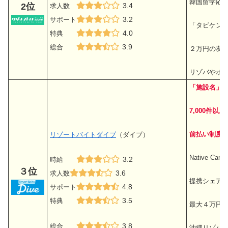
韓国留学応
2位
3.4
求人数
3.2
サポート
「タビケン
4.0
特典
3.9
総合
２万円の友
リゾバやホテ
「施設名」
7,000件
前払い制度が
リゾートバイトダイブ
（ダイブ）
Native 
3.2
時給
３位
3.6
求人数
提携シェア
4.8
サポート
3.5
特典
最大４万円
3.8
総合
沖縄リゾバで