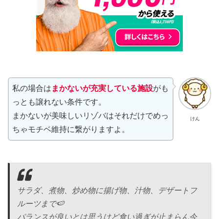
私の場合は
まかないが充実している施設
がも
っとも譲れない条件です。
まかないが美味しいリゾバはそれだけでめっ
けん
ちゃモチベ維持に繋がりますよ。
サラダ、煮物、炒め物に揚げ物、汁物、デザートフ
ルーツまで🍉
バランスが良いとは思うけど食い過ぎが止まらん今