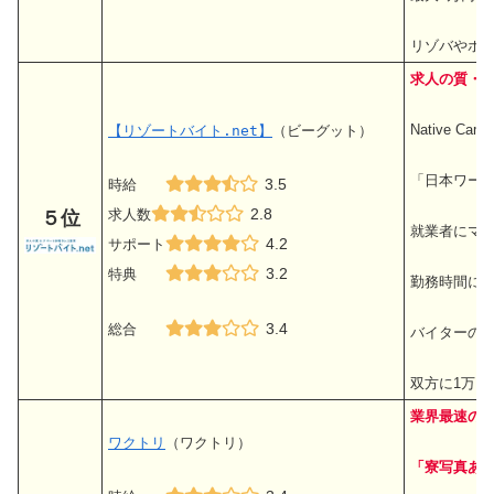
リゾバやホ
求人の質・サ
Native 
【リゾートバイト.net】
（ビーグット）
「日本ワー
3.5
時給
2.8
求人数
５位
就業者にマ
4.2
サポート
3.2
特典
勤務時間による
3.4
総合
バイターの体
双方に1万円
業界最速の
ワクトリ
（ワクトリ）
「寮写真あ