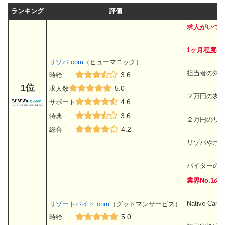
ランキング
評価
求人がいつ
1ヶ月程度の
リゾバ.com
（ヒューマニック）
担当者の対
3.6
時給
1
位
5.0
求人数
２万円の友
4.6
サポート
3.6
特典
２万円のリ
4.2
総合
リゾバやホ
バイターの体
業界No.1の
Native 
リゾートバイト.com
（グッドマンサービス）
5.0
時給