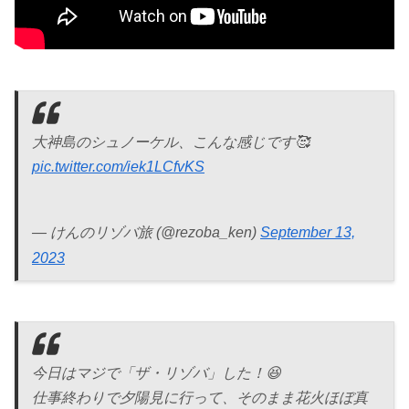
大神島のシュノーケル、こんな感じです🥰
pic.twitter.com/iek1LCfvKS
— けんのリゾバ旅 (@rezoba_ken)
September 13,
2023
今日はマジで「ザ・リゾバ」した！😆
仕事終わりで夕陽見に行って、そのまま花火ほぼ真