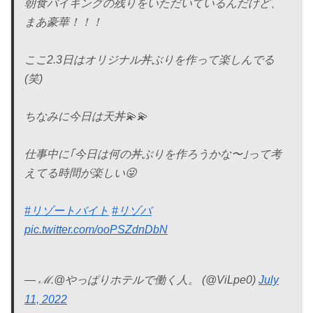
朝食バイキングの残りをいただいているんだけど、
まあ豪華！！！
ここ2.3日はオリジナル丼ぶりを作って楽しんでる
(笑)
ちなみに今日は天丼💫💫
仕事中に｢今日は何の丼ぶりを作ろうかな〜｣って考
えてる時間が楽しい😜
#リゾートバイト
#リゾバ
pic.twitter.com/ooPSZdnDbN
— ℳ.@やっぱりホテルで働く人。 (@ViLpe0)
July
11, 2022