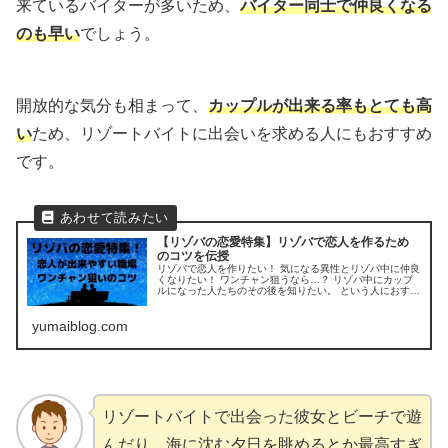
来ているバイターが多いため、
バイター同士で仲良くなる
のも早い
でしょう。
開放的な気分も相まって、
カップルが出来る率もとても高
い
ため、リゾートバイトに出会いを求める人にもおすすめ
です。
【リゾバの恋愛特集】リゾバで恋人を作るため
のコツを伝授
リゾバで恋人を作りたい！ 気になる異性とリゾバ中に仲良
くなりたい！ ワンチャン狙うなら…？ リゾバ中にカップ
ルになった人たちのその後を知りたい。 という人におすす
めの内容です。
yumaiblog.com
リゾートバイトで出会った彼女とビーチで遊
んだり、海に沈む夕日を眺めるとか最高すぎ