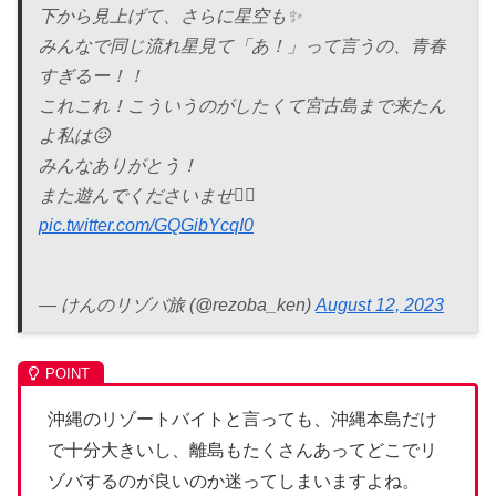
下から見上げて、さらに星空も✨
みんなで同じ流れ星見て「あ！」って言うの、青春
すぎるー！！
これこれ！こういうのがしたくて宮古島まで来たん
よ私は😖
みんなありがとう！
また遊んでくださいませ🙇‍♂️
pic.twitter.com/GQGibYcqI0
— けんのリゾバ旅 (@rezoba_ken)
August 12, 2023
沖縄のリゾートバイトと言っても、沖縄本島だけ
で十分大きいし、離島もたくさんあってどこでリ
ゾバするのが良いのか迷ってしまいますよね。