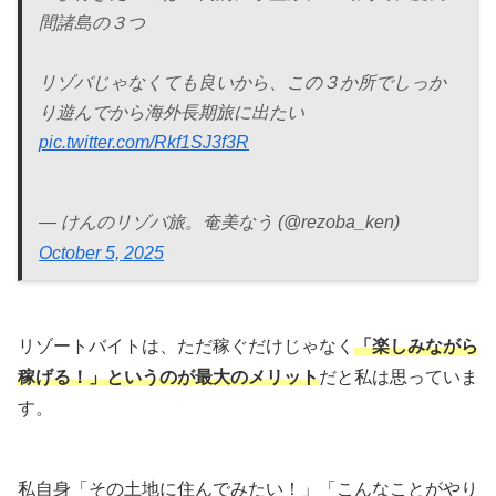
間諸島の３つ
リゾバじゃなくても良いから、この３か所でしっか
り遊んでから海外長期旅に出たい
pic.twitter.com/Rkf1SJ3f3R
— けんのリゾバ旅。奄美なう (@rezoba_ken)
October 5, 2025
リゾートバイトは、ただ稼ぐだけじゃなく
「楽しみながら
稼げる！」というのが最大のメリット
だと私は思っていま
す。
私自身「その土地に住んでみたい！」「こんなことがやり