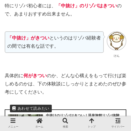
特にリゾバ初心者には、
「中抜け」のリゾバはきつい
の
で、あまりおすすめ出来ません。
「中抜け」がきつい
というのはリゾバ経験者
の間では有名な話です。
けん
具体的に
何がきつい
のか、どんな心構えをもって行けば楽
しめるのかは、下の体験談にしっかりとまとめたのぜひ参
考にしてください。
中抜けのリゾバはきつい！温泉旅館リゾバ体験
談
北海道の温泉旅館でリゾバをしたときの体験談を交えつつ
「中抜け」勤務の実態（特にデメリット）を詳しく紹介し
メニュー
ホーム
検索
トップ
サイドバー
ます。 温泉旅館の仕事内容・一日の流れ。中抜けのリゾバ