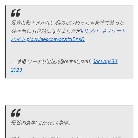
最終出勤！まかない私のだけめっちゃ豪華で笑った
😂本当にお世話になりました💓
#リゾバ
#リゾート
バイト
pic.twitter.com/ozXfziBnsR
— ま@ワーホリ🇨🇦 (@output_suru)
January 30,
2023
最近の食事(まかない)事情。