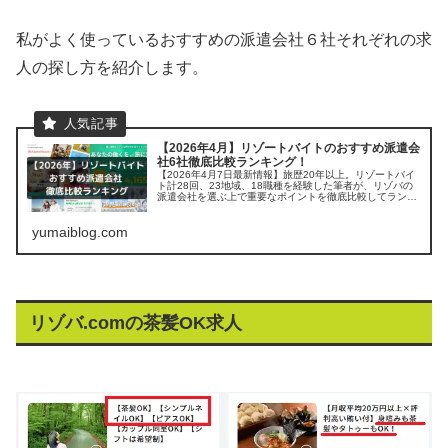
私がよく使っているおすすめの派遣会社６社それぞれの求
人の探し方を紹介します。
【2026年4月】リゾートバイトのおすすめ派遣会
社6社徹底比較ランキング！
【2026年4月7日最新情報】旅歴20年以上。リゾートバイ
ト計28回、23地域、18職種を経験した筆者が、リゾバの
派遣会社を選ぶ上で重要なポイントを徹底比較してランキ
ング。 「お得な求人の見つけ方」や「リゾートバイトをす
る上で気になる疑問」にも丁寧に答えます。
yumaiblog.com
リゾバ.comの茶髪OK求人