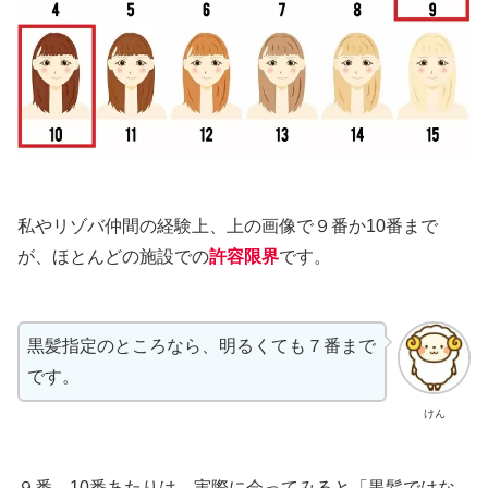
私やリゾバ仲間の経験上、上の画像で９番か10番まで
が、ほとんどの施設での
許容限界
です。
黒髪指定のところなら、明るくても７番まで
です。
けん
９番、10番あたりは、実際に会ってみると「黒髪ではな