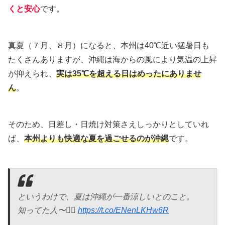
くと安心
です。
真夏（７月、８月）になると、本州は40℃近い猛暑日も
たくさんありますが、沖縄は海からの風により気温の上昇
が抑えられ、
実は35℃を超える日はめったにありませ
ん
。
そのため、日差し・日焼け対策さえしっかりとしていれ
ば、
本州よりも快適な夏を過ごせるのが沖縄
です。
というわけで、夏は沖縄が一番涼しいとのこと。
知ってた人〜🙋‍♂️
https://t.co/ENenLKHw6R