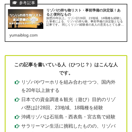
リゾバの持ち物リスト・事前準備の決定版！あ
ると便利なもの
旅歴20年以上。リゾバ計28回、23地域、18職種を経験し
た筆者による、リゾバの持ち物、事前準備の決定版となる
記事です。 同じくリゾバ経験者の友人の意見もとても参考
になります。
yumaiblog.com
この記事を書いている人（ひつじ？）はこんな人
です。
リゾバやワーホリを組み合わせつつ、国内外
を20年以上旅する
日本での資金調達＆観光（遊び）目的のリゾ
バ歴は計28回、23地域、18職種を経験
沖縄リゾバは石垣島・西表島・宮古島で経験
サラリーマン生活に挑戦したものの、リゾバ