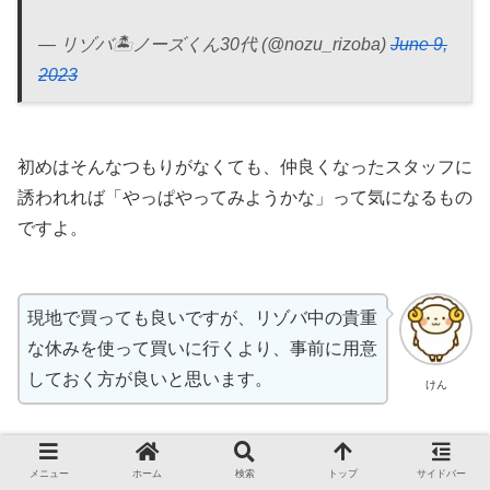
— リゾバ🏝ノーズくん30代 (@nozu_rizoba)
June 9,
2023
初めはそんなつもりがなくても、仲良くなったスタッフに
誘われれば「やっぱやってみようかな」って気になるもの
ですよ。
現地で買っても良いですが、リゾバ中の貴重
な休みを使って買いに行くより、事前に用意
しておく方が良いと思います。
けん
防水バッグ
メニュー
ホーム
検索
トップ
サイドバー