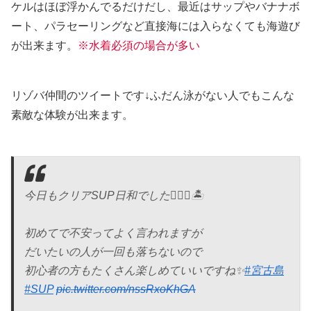
ケルはほぼ浮かんでるだけだし、最近はサップやバナナボ
ート、パラセーリングなど直接海には入らなくても海遊び
が出来ます。
※水着必須の場合が多い
リゾバ仲間のツイートです↓ふだん泳がない人でもこんな
素敵な体験が出来ます。
今日もクリアSUP日和でした🙋🏽‍♂️🏝
初めてで不安ってよく言われますが
だいたいの人が一回も落ちないので
初心者の方もたくさん楽しめていいですね✨
#宮古島
#SUP
pic.twitter.com/nssRxoKhGA