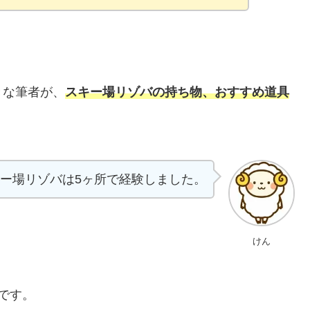
きな筆者が、
スキー場
リゾバ
の持ち物、おすすめ道具
ー場リゾバは5ヶ所で経験しました。
けん
です。