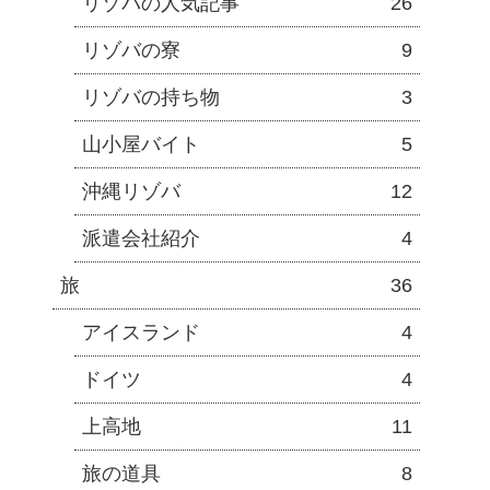
リゾバの人気記事
26
リゾバの寮
9
リゾバの持ち物
3
山小屋バイト
5
沖縄リゾバ
12
派遣会社紹介
4
旅
36
アイスランド
4
ドイツ
4
上高地
11
旅の道具
8