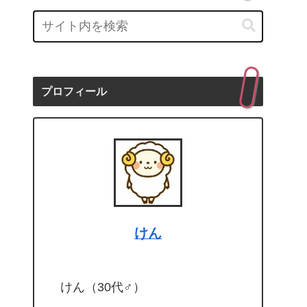
プロフィール
けん
けん（30代♂）