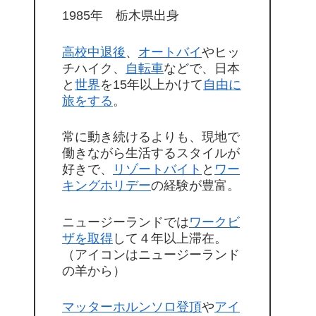
1985年 栃木県出身
高校中退後
、
オートバイ
やヒッ
チハイク、
自転車
などで、日本
と
世界
を15年以上かけて
自由に
旅をする
。
常に動き続けるよりも、現地で
働きながら生活するスタイルが
好きで、
リゾートバイト
と
ワー
キングホリデー
の経験が豊富。
ニュージーランドでは
ワークビ
ザを取得
して４年以上滞在。
（アイコンはニュージーランド
の羊から）
マッターホルンソロ登頂
や
アイ