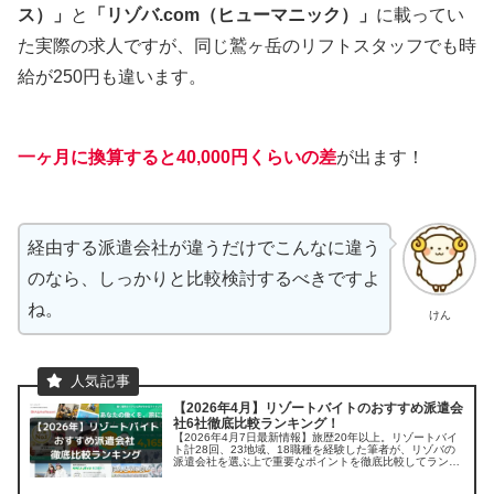
ス）」
と
「リゾバ.com（ヒューマニック）」
に載ってい
た実際の求人ですが、同じ鷲ヶ岳のリフトスタッフでも時
給が250円も違います。
一ヶ月に換算すると40,000円くらいの差
が出ます！
経由する派遣会社が違うだけでこんなに違う
のなら、しっかりと比較検討するべきですよ
ね。
けん
【2026年4月】リゾートバイトのおすすめ派遣会
社6社徹底比較ランキング！
【2026年4月7日最新情報】旅歴20年以上。リゾートバイ
ト計28回、23地域、18職種を経験した筆者が、リゾバの
派遣会社を選ぶ上で重要なポイントを徹底比較してランキ
ング。 「お得な求人の見つけ方」や「リゾートバイトをす
る上で気になる疑問」にも丁寧に答えます。