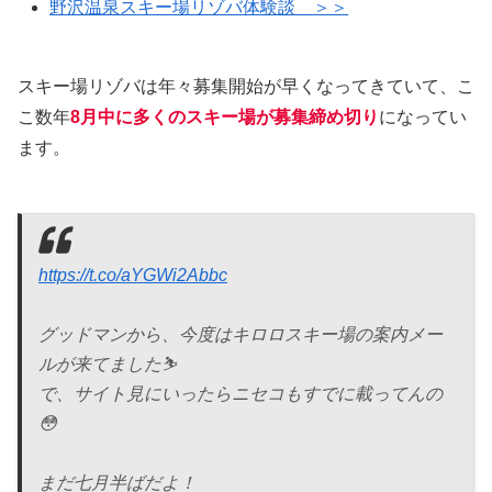
野沢温泉スキー場リゾバ体験談 ＞＞
スキー場リゾバは年々募集開始が早くなってきていて、こ
こ数年
8月中に多くのスキー場が募集締め切り
になってい
ます。
https://t.co/aYGWi2Abbc
グッドマンから、今度はキロロスキー場の案内メー
ルが来てました⛷️
で、サイト見にいったらニセコもすでに載ってんの
😳
まだ七月半ばだよ！