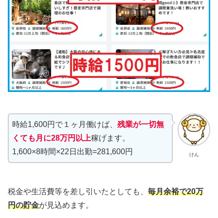
時給1,600円で１ヶ月働けば、
残業が一切無
くても月に28万円以上
稼げます。
1,600×8時間×22日出勤=281,600円
けん
税金や生活費等を差し引いたとしても、
毎月余裕で20万
円の貯金
が見込めます。