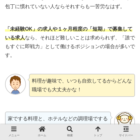
包丁に慣れていない人ならそれすらも一苦労なはず。
「未経験OK」の求人や１ヶ月程度の「短期」で募集して
いる求人
なら、それほど難しいことは求められず、「誰で
もすぐに即戦力」として働けるポジションの場合が多いで
す。
料理が趣味で、いつも自炊してるからどんな
職場でも大丈夫かな！
家でする料理と、ホテルなどの調理場でする
料理は、まったく別物です。
仕事として調理を経験したことがないなら、
メニュー
ホーム
検索
トップ
サイドバー
けん