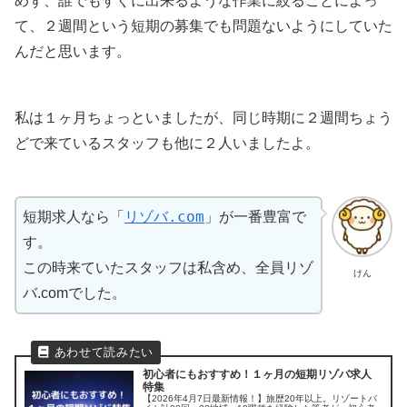
めず、誰でもすぐに出来るような作業に絞ることによっ
て、２週間という短期の募集でも問題ないようにしていた
んだと思います。
私は１ヶ月ちょっといましたが、同じ時期に２週間ちょう
どで来ているスタッフも他に２人いましたよ。
リゾバ.com
」
短期求人なら「
が一番豊富で
す。
この時来ていたスタッフは私含め、全員リゾ
けん
バ.comでした。
初心者にもおすすめ！１ヶ月の短期リゾバ求人
特集
【2026年4月7日最新情報！】旅歴20年以上。リゾートバ