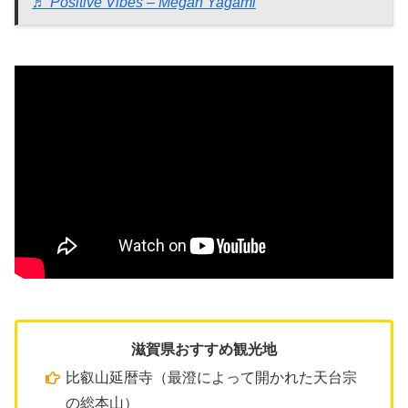
♬ Positive Vibes – Megan Yagami
滋賀県おすすめ観光地
比叡山延暦寺（最澄によって開かれた天台宗
の総本山）