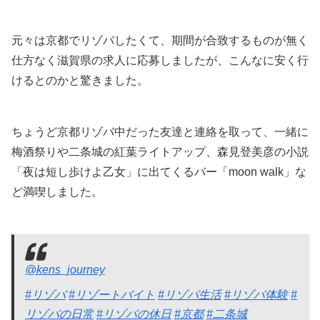
元々は京都でリゾバしたくて、期間が合致するものが無く
仕方なく滋賀県の求人に応募しましたが、こんなに安く行
けるとのかと驚きました。
ちょうど京都リゾバ中だった友達と連絡を取って、一緒に
梅酒祭りや二条城の紅葉ライトアップ、森見登美彦の小説
「夜は短し歩けよ乙女」に出てくるバー「moon walk」な
ど満喫しました。
@kens_journey
#リゾバ
#リゾートバイト
#リゾバ生活
#リゾバ体験
#
リゾバの日常
#リゾバの休日
#京都
#二条城