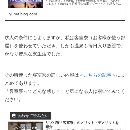
イト計28回、23地域、18職種を経験した筆者が、初心者
にもおすすめの１ヶ月程度の短期リゾートバイト求人を紹
介。
yumaiblog.com
求人の条件にもよりますが、私は客室寮（お客様が使う部
屋）を使わせていただき、しかも温泉も毎日入り放題で、
かなり贅沢な寮生活でした。
その時使った客室寮の詳しい内容は
＜こちらの記事＞
にま
とめてあります。
「客室寮ってどんな感じ？」と気になる人は覗いてみてく
ださい。
リゾバ寮「客室寮」のメリット・デメリットを
紹介