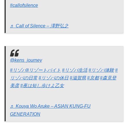
#callofsilence
♬ Call of Silence – 澤野弘之
@kens_journey
#リゾバ
#リゾートバイト
#リゾバ生活
#リゾバ体験
#
リゾバの日常
#リゾバの休日
#滋賀県
#京都
#森見登
美彦
#夜は短し歩けよ乙女
♬ Kouya Wo Aruke – ASIAN KUNG-FU
GENERATION