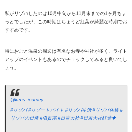
私がリゾバしたのは10月中旬から11月末までの1ヶ月ちょ
っとでしたが、この時期はちょうど紅葉が綺麗な時期でお
すすめです。
特におごと温泉の周辺は有名なお寺や神社が多く、ライト
アップのイベントもあるのでチェックしてみると良いでし
ょう。
@kens_journey
#リゾバ
#リゾートバイト
#リゾバ生活
#リゾバ体験
#
リゾバの日常
#滋賀県
#日吉大社
#日吉大社紅葉🍁