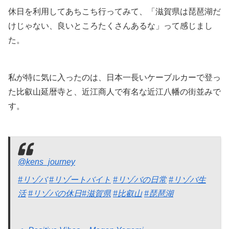
休日を利用してあちこち行ってみて、「滋賀県は琵琶湖だ
けじゃない、良いところたくさんあるな」って感じまし
た。
私が特に気に入ったのは、日本一長いケーブルカーで登っ
た比叡山延暦寺と、近江商人で有名な近江八幡の街並みで
す。
@kens_journey
#リゾバ
#リゾートバイト
#リゾバの日常
#リゾバ生
活
#リゾバの休日
#滋賀県
#比叡山
#琵琶湖