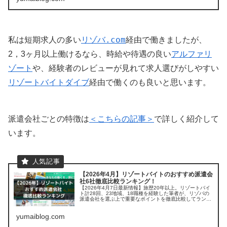
リゾバ.com
私は短期求人の多い
経由で働きましたが、
2，3ヶ月以上働けるなら、時給や待遇の良い
アルファリ
ゾート
や、経験者のレビューが見れて求人選びがしやすい
リゾートバイトダイブ
経由で働くのも良いと思います。
派遣会社ごとの特徴は
＜こちらの記事＞
で詳しく紹介して
います。
【2026年4月】リゾートバイトのおすすめ派遣会
社6社徹底比較ランキング！
【2026年4月7日最新情報】旅歴20年以上。リゾートバイ
ト計28回、23地域、18職種を経験した筆者が、リゾバの
派遣会社を選ぶ上で重要なポイントを徹底比較してランキ
ング。 「お得な求人の見つけ方」や「リゾートバイトをす
る上で気になる疑問」にも丁寧に答えます。
yumaiblog.com