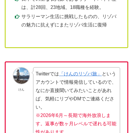
は、計28回、23地域、18職種を経験。
サラリーマン生活に挑戦したものの、リゾバ
の魅力に抗えずにまたリゾバ生活に復帰
Twitterでは
「けんのリゾバ旅」
という
アカウントで情報発信しているので、
けん
なにか直接聞いてみたいことがあれ
ば、気軽にリプやDMでご連絡くださ
い。
※2026年6月～長期で海外放浪しま
す。返事が数ヶ月レベルで遅れる可能
性があります。