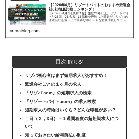
【2026年4月】リゾートバイトのおすすめ派遣会
社6社徹底比較ランキング！
【2026年4月7日最新情報】旅歴20年以上。リゾートバイ
ト計28回、23地域、18職種を経験した筆者が、リゾバの
派遣会社を選ぶ上で重要なポイントを徹底比較してランキ
ング。 「お得な求人の見つけ方」や「リゾートバイトをす
る上で気になる疑問」にも丁寧に答えます。
yumaiblog.com
目次
リゾバ初心者はまず短期求人がおすすめ！
派遣会社ごとの１ヶ月の求人
「リゾバ.com」の短期求人の検索
「リゾートバイト.com」の求人検索
短期求人の時給はいくら？どんな職種が多い？
土日（２，3日）・１週間程度の超短期求人につ
いて
知っておきたい給与前払い制度