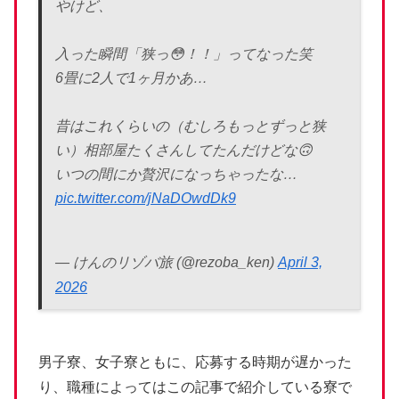
やけど、
入った瞬間「狭っ😳！！」ってなった笑
6畳に2人で1ヶ月かあ…
昔はこれくらいの（むしろもっとずっと狭
い）相部屋たくさんしてたんだけどな🙃
いつの間にか贅沢になっちゃったな…
pic.twitter.com/jNaDOwdDk9
— けんのリゾバ旅 (@rezoba_ken)
April 3,
2026
男子寮、女子寮ともに、応募する時期が遅かった
り、職種によってはこの記事で紹介している寮で