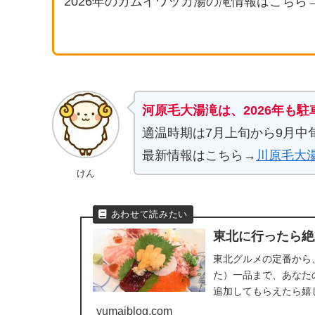
2026年のカムイワッカ湯の滝情報はこちら
河原毛大湯滝は、2026年も
適温時期は7月上旬から9月中
最新情報はこちら→
川原毛大湯
けん
東北に行ったら絶
東北グルメの定番から
た）一品まで、あなた
追加してもらえたら嬉
情報も載せました。
yumaiblog.com