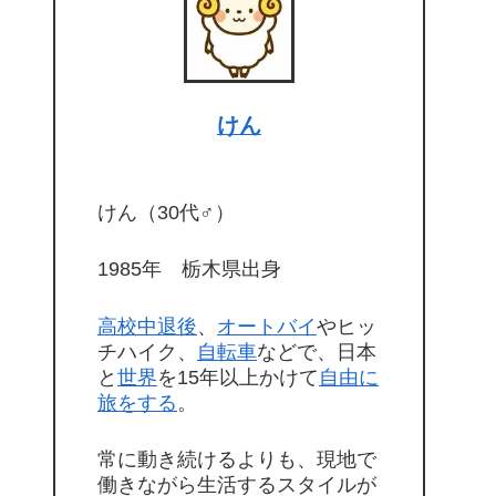
けん
けん（30代♂）
1985年 栃木県出身
高校中退後
、
オートバイ
やヒッ
チハイク、
自転車
などで、日本
と
世界
を15年以上かけて
自由に
旅をする
。
常に動き続けるよりも、現地で
働きながら生活するスタイルが