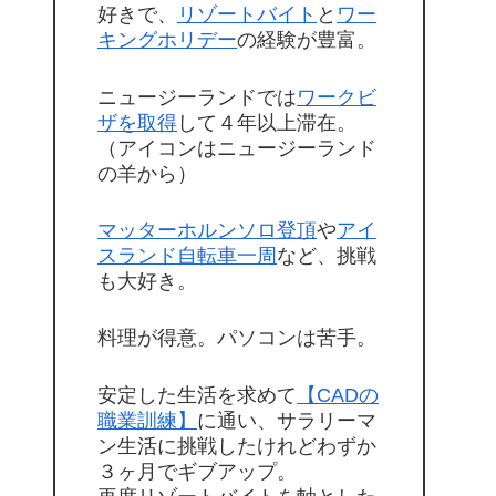
好きで、
リゾートバイト
と
ワー
キングホリデー
の経験が豊富。
ニュージーランドでは
ワークビ
ザを取得
して４年以上滞在。
（アイコンはニュージーランド
の羊から）
マッターホルンソロ登頂
や
アイ
スランド自転車一周
など、挑戦
も大好き。
料理が得意。パソコンは苦手。
安定した生活を求めて
【CADの
職業訓練】
に通い、サラリーマ
ン生活に挑戦したけれどわずか
３ヶ月でギブアップ。