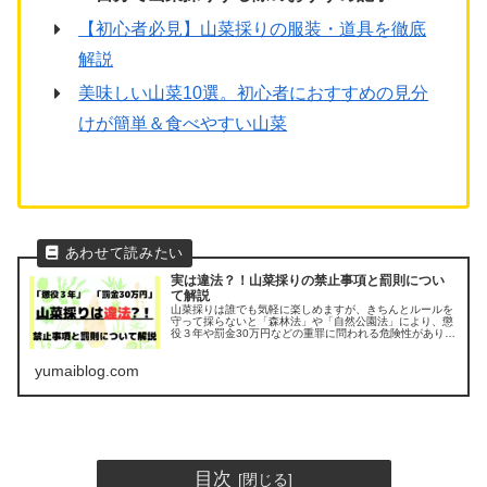
【初心者必見】山菜採りの服装・道具を徹底
解説
美味しい山菜10選。初心者におすすめの見分
けが簡単＆食べやすい山菜
実は違法？！山菜採りの禁止事項と罰則につい
て解説
山菜採りは誰でも気軽に楽しめますが、きちんとルールを
守って採らないと「森林法」や「自然公園法」により、懲
役３年や罰金30万円などの重罪に問われる危険性がありま
す。 安全に山菜採りを楽しむために、禁止事項と罰則につ
いて正しく解説いたします。
yumaiblog.com
目次