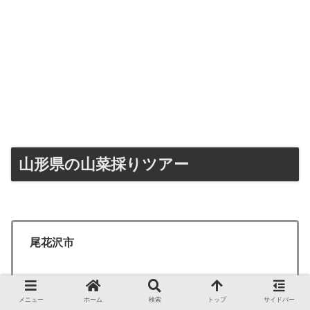
山形県の山菜採りツアー
尾花沢市
高い山運開き＆山菜まつり – 尾花沢市ほその村
メニュー
ホーム
検索
トップ
サイドバー