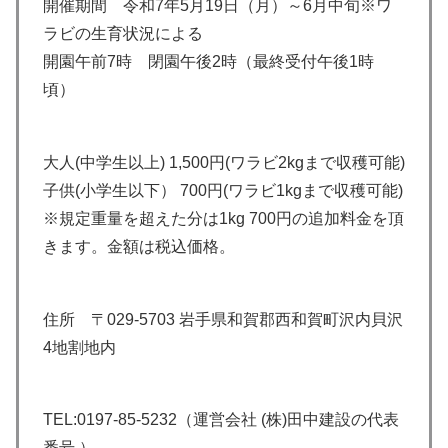
開催期間 令和7年5月19日（月）～6月中旬※ワ
ラビの生育状況による
開園午前7時 閉園午後2時（最終受付午後1時
頃）
大人(中学生以上) 1,500円(ワラビ2kgまで収穫可能)
子供(小学生以下） 700円(ワラビ1kgまで収穫可能)
※規定重量を超えた分は1kg 700円の追加料金を頂
きます。金額は税込価格。
住所 〒029-5703 岩手県和賀郡西和賀町沢内貝沢
4地割地内
TEL:0197-85-5232（運営会社 (株)田中建設の代表
番号 ）