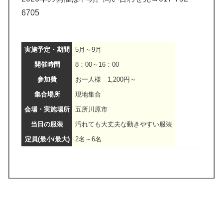
6705
実施予定・期間
5月～9月
開催時間
8：00～16：00
参加費
お一人様 1,200円～
集合場所
現地集合
会場・実施場所
五所川原市
当日の服装
汚れても大丈夫な動きやすい服装
定員(最小/最大)
2名～6名