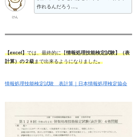
作れるんだろう…。
けん
【excel】
では、最終的に
【
情報処理技能検定試験】（表
計算）の２級
まで出来るようになりました
。
情報処理技能検定試験 表計算｜日本情報処理検定協会