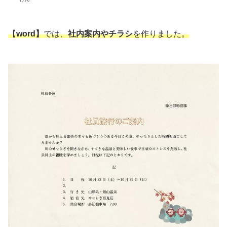
【
word】
では、
社内案内やチラシ
を作りました。