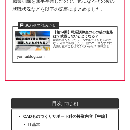
職業訓練を無事卒業したので、気になるその後の
就職状況などを以下の記事にまとめました。
【第14回】職業訓練生のその後の進路
は？就職しないとどうなる？
就職出来なかったら、ペナルティがあるのか
な？ 途中で転校したり、他のコースをすぐに
受講し直すことはできないかな？ 就職決まら
ずに終了して給付金がなくなったらきつい…。
そんな職業訓練修了後の悩みをすべて解決する
yumaiblog.com
内容になっています。
目次
CADものづくりサポート科の授業内容【中編】
IT基本