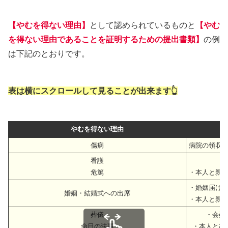
【やむを得ない理由】
として認められているものと
【やむ
を得ない理由であることを証明するための提出書類】
の例
は下記のとおりです。
表は横にスクロールして見ることが出来ます👆
やむを得ない理由
傷病
病院の領収
看護
・
危篤
・本人と親
・婚姻届け
婚姻・結婚式への出席
・本人と親
葬儀
・会葬
命日の法事
・本人と故