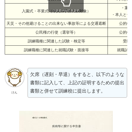
・案
入園式・卒業式（本人の子弟のみ対象）
スクロールできます
・本人と子
天災・その他避けることの出来ない事故等による交通遮断
公的機
公民権の行使（選挙等）
公的機
訓練職種に関連した試験・検定等
受験
訓練職種に関連した就職試験・面接等
就職試
欠席（遅刻・早退）をすると、以下のような
書類に記入して、上記の証明するための提出
書類と併せて訓練校に提出します。
けん