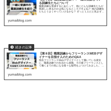
る訓練生たちについて
職業訓練を受講するにあたって、他にどんな訓練生たちが
受講しに来るのかは気になるところですよね？ 他の訓練生
たちとうまくやっていけるかな？ ずっと１人だと気まずく
なったりしないかな？ この記事を読めば、職業訓練の雰囲
気がより一層つかめます。
yumaiblog.com
【第８回】職業訓練からフリーランスWEBデザ
イナーを目指す人のためのQ&A
現在フリーランスWebデザイナーとして働いている彼女
に、職業訓練での生活から就職、その後フリーランスとし
て働くまでの気になる様々な疑問をぶつけてみました。 職
業訓練を検討中の方、将来フリーランスで働きたい方は必
見のQ&Aです！
yumaiblog.com