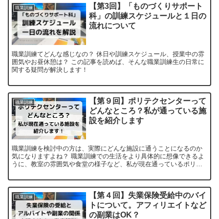
【第3回】「ものづくりサポート
職業訓練
科」の訓練スケジュールと１日の
流れについて
職業訓練てどんな感じなの？ 休日や訓練スケジュール、授業中の雰
囲気やお昼休憩は？ この記事を読めば、そんな職業訓練生の日常に
関する疑問が解決します！
【第９回】ポリテクセンターって
職業訓練
どんなところ？私が通っている施
設を紹介します
職業訓練を検討中の方は、実際にどんな施設に通うことになるのか
気になりますよね？ 職業訓練での生活をより具体的に想像できるよ
うに、教室の雰囲気や食堂の様子など、私が現在通っているポリテ
クセンターの施設を写真付きで紹介します。
【第４回】失業保険受給中のバイ
職業訓練
トについて。アフィリエイトなど
の副業はOK？