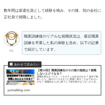
数年間は派遣社員として経験を積み、その後、別の会社に
正社員で就職しました。
職業訓練後のリアルな就職状況は、最近職業
訓練を卒業した私の体験も含め、以下の記事
で紹介しています。
けん
【第14回】職業訓練生のその後の進路は？就職
しないとどうなる？
就職出来なかったら、ペナルティがあるのかな？ 途中で転
校したり、他のコースをすぐに受講し直すことはできない
かな？ 就職決まらずに終了して給付金がなくなったらきつ
い…。 そんな職業訓練修了後の悩みをすべて解決する内容
になっています。
yumaiblog.com