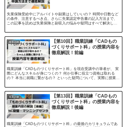
失業保険受給中にアルバイトや副業はしていいの？ 時間や日数など
の条件、注意するべき点、さらに失業認定申告書の記入方法まで、
この記事を読めば失業保険と副収入の悩みや疑問はすべて解決しま
す！
【第10回】職業訓練「CADもの
職業訓練
づくりサポート科」の授業内容を
徹底解説！前編
職業訓練「CADものづくりサポート科」を現在受講中の筆者が、 実
際にどんなスキルが身につくの？ 何か仕事に役立つ資格は取れる
の？ 本当に就職に繋がるの？ といった疑問について、実際に授業で
習った内容を解説しつつ、丁寧に答えていきます。
【第13回】職業訓練「CADもの
職業訓練
づくりサポート科」の授業内容を
徹底解説！後編
職業訓練「CADものづくりサポート科」の最後のカリキュラムであ