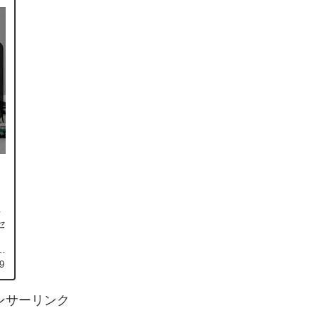
ト
セ
し
9
ンサーリンク