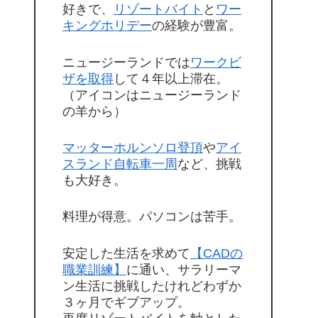
好きで、
リゾートバイト
と
ワー
キングホリデー
の経験が豊富。
ニュージーランドでは
ワークビ
ザを取得
して４年以上滞在。
（アイコンはニュージーランド
の羊から）
マッターホルンソロ登頂
や
アイ
スランド自転車一周
など、挑戦
も大好き。
料理が得意。パソコンは苦手。
安定した生活を求めて
【CADの
職業訓練】
に通い、サラリーマ
ン生活に挑戦したけれどわずか
３ヶ月でギブアップ。