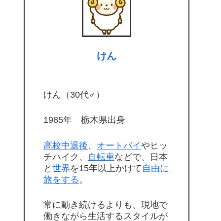
けん
けん（30代♂）
1985年 栃木県出身
高校中退後
、
オートバイ
やヒッ
チハイク、
自転車
などで、日本
と
世界
を15年以上かけて
自由に
旅をする
。
常に動き続けるよりも、現地で
働きながら生活するスタイルが