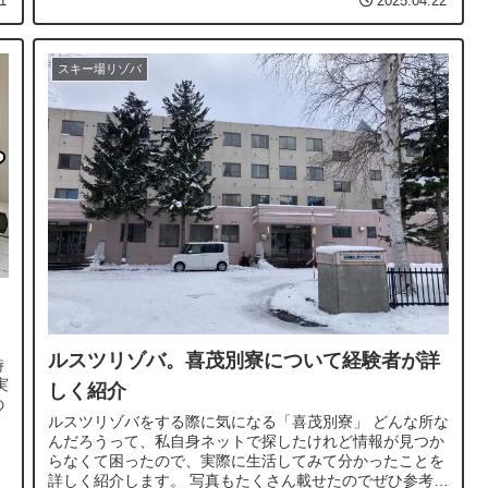
1
2025.04.22
スキー場リゾバ
ルスツリゾバ。喜茂別寮について経験者が詳
時
実
しく紹介
の
ルスツリゾバをする際に気になる「喜茂別寮」 どんな所な
んだろうって、私自身ネットで探したけれど情報が見つか
らなくて困ったので、実際に生活してみて分かったことを
詳しく紹介します。 写真もたくさん載せたのでぜひ参考に