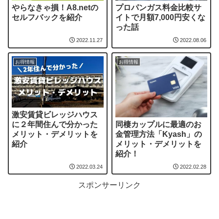
やらなきゃ損！A8.netの
プロパンガス料金比較サ
セルフバックを紹介
イトで月額7,000円安くな
った話
2022.11.27
2022.08.06
お得情報
お得情報
激安賃貸ビレッジハウス
同棲カップルに最適のお
に２年間住んで分かった
金管理方法「Kyash」の
メリット・デメリットを
メリット・デメリットを
紹介
紹介！
2022.03.24
2022.02.28
スポンサーリンク