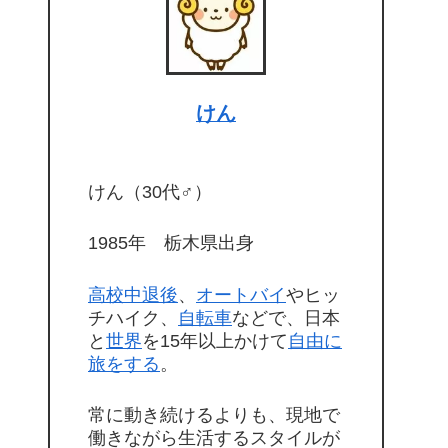
けん
けん（30代♂）
1985年 栃木県出身
高校中退後
、
オートバイ
やヒッ
チハイク、
自転車
などで、日本
と
世界
を15年以上かけて
自由に
旅をする
。
常に動き続けるよりも、現地で
働きながら生活するスタイルが