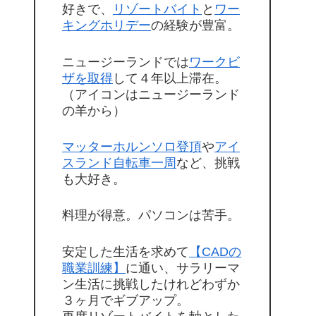
好きで、
リゾートバイト
と
ワー
キングホリデー
の経験が豊富。
ニュージーランドでは
ワークビ
ザを取得
して４年以上滞在。
（アイコンはニュージーランド
の羊から）
マッターホルンソロ登頂
や
アイ
スランド自転車一周
など、挑戦
も大好き。
料理が得意。パソコンは苦手。
安定した生活を求めて
【CADの
職業訓練】
に通い、サラリーマ
ン生活に挑戦したけれどわずか
３ヶ月でギブアップ。